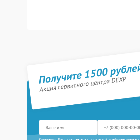
Получите 1500 рубле
Акция сервисного центра DEXP
Отправляя, Вы соглашаетесь с
политикой конфиденциально