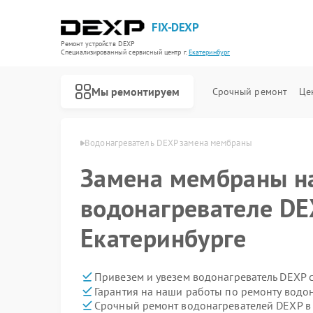
FIX-DEXP
Ремонт устройств DEXP
Специализированный cервисный центр г.
Екатеринбург
Мы ремонтируем
Срочный ремонт
Це
XP в Екатеринбурге
Водонагреватель DEXP замена мембраны
Замена мембраны н
водонагревателе DE
Екатеринбурге
Привезем и увезем водонагреватель DEXP 
Гарантия на наши работы по ремонту водо
Срочный ремонт водонагревателей DEXP в 
Ремонт роботов-пылесосов DEXP
Ремонт стиральных машин DEXP
Ремонт электросамокатов DEXP
Ремонт видеорегистраторов DEXP