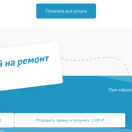
Показать все услуги
й на ремонт
При оформл
Отправить заявку и получить 1500 ₽
сти