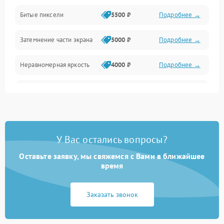
Разъёмы и интерфейсы
Битые пиксели
5500 ₽
Подробнее →
Механические повреждения
Затемнение части экрана
5000 ₽
Подробнее →
Программное обеспечение
Неравномерная яркость
4000 ₽
Подробнее →
Корпус и механика
Выгорание матрицы
6000 ₽
Подробнее →
Пульт и управление
Сеть и подключения
У Вас остались вопросы?
Оставьте заявку, мы свяжемся с Вами в ближайшее
Аудио
время
Сетевая
Заказать звонок