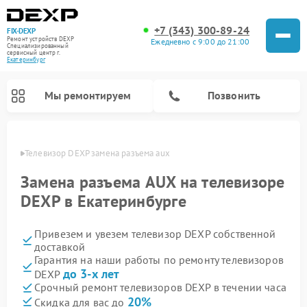
+7 (343) 300-89-24
FIX-DEXP
Ремонт устройств DEXP
Ежедневно с 9:00 до 21:00
Специализированный
cервисный центр г.
Екатеринбург
Мы ремонтируем
Позвонить
бурге
Телевизор DEXP замена разъема aux
Замена разъема AUX на телевизоре
DEXP в Екатеринбурге
Привезем и увезем телевизор DEXP собственной
доставкой
Гарантия на наши работы по ремонту телевизоров
до 3-х лет
DEXP
Ремонт роботов-пылесосов DEXP
Ремонт стиральных машин DEXP
Ремонт электросамокатов DEXP
Ремонт видеорегистраторов DEXP
Срочный ремонт телевизоров DEXP в течении часа
20%
Скидка для вас до