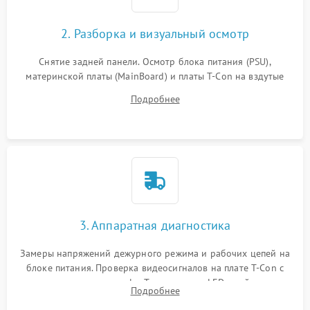
2. Разборка и визуальный осмотр
Снятие задней панели. Осмотр блока питания (PSU),
материнской платы (MainBoard) и платы T-Con на вздутые
конденсаторы, прогары, окисления и микротрещины.
Подробнее
Проверка надежности фиксации и целостности шлейфов.
3. Аппаратная диагностика
Замеры напряжений дежурного режима и рабочих цепей на
блоке питания. Проверка видеосигналов на плате T-Con с
помощью осциллографа. Тестирование LED-драйвера и
Подробнее
светодиодных планок подсветки мультиметром.