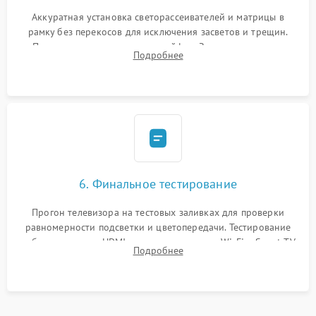
Аккуратная установка светорассеивателей и матрицы в
рамку без перекосов для исключения засветов и трещин.
Подключение внутренних шлейфов. Закрытие корпуса.
Подробнее
Сброс настроек и обновление программного обеспечения.
6. Финальное тестирование
Прогон телевизора на тестовых заливках для проверки
равномерности подсветки и цветопередачи. Тестирование
работы разъемов HDMI, динамиков, модуля Wi-Fi и Smart TV
Подробнее
в рабочем режиме в течение нескольких часов.