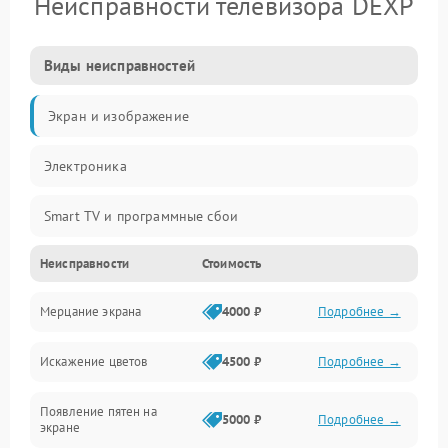
Неисправности телевизора DEXP
Виды неисправностей
Экран и изображение
Электроника
Smart TV и программные сбои
Неисправности
Стоимость
Питание и запуск
Мерцание экрана
4000 ₽
Подробнее →
Подсветка и LED-модули
Искажение цветов
4500 ₽
Подробнее →
Звук и аудиосистема
Появление пятен на
Сигнал и приём каналов
5000 ₽
Подробнее →
экране