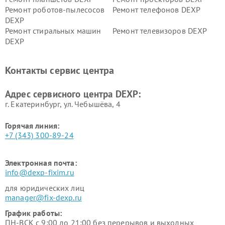
Ремонт роботов-пылесосов
Ремонт телефонов DEXP
DEXP
Ремонт стиральных машин
Ремонт телевизоров DEXP
DEXP
Ремонт холодильников DEXP
Ремонт электросамокатов
DEXP
Контакты сервис центра
Ремонт серверов DEXP
Ремонт мини пк DEXP
Адрес сервисного центра DEXP:
г. Екатеринбург, ул. Чебышёва, 4
Горячая линия:
+7 (343) 300-89-24
Электронная почта:
info@dexp-fixim.ru
для юридических лиц
manager@fix-dexp.ru
График работы:
ПН-ВСК с 9:00 до 21:00 без перерывов и выходных