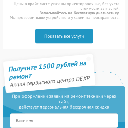
Цены в прайс-листе указаны ориентировочные, без учета
стоимости запчастей.
Записывайтесь на бесплатную диагностику.
Мы проверим ваше устройство и укажем на неисправность.
Показать все услуги
Получите 1500 рублей на
ремонт
Акция сервисного центра DEXP
При оформлении заявки на ремонт техники через
сайт,
действует персональная бессрочная скидка