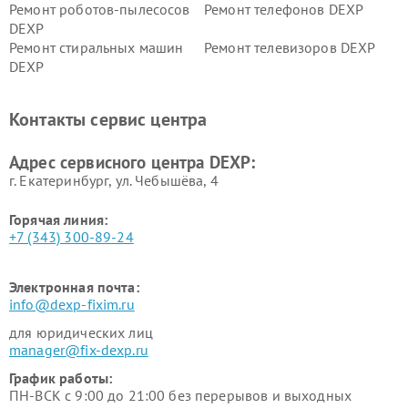
Ремонт роботов-пылесосов
Ремонт телефонов DEXP
DEXP
Ремонт стиральных машин
Ремонт телевизоров DEXP
DEXP
Ремонт холодильников DEXP
Ремонт электросамокатов
DEXP
Контакты сервис центра
Ремонт серверов DEXP
Ремонт мини пк DEXP
Адрес сервисного центра DEXP:
г. Екатеринбург, ул. Чебышёва, 4
Горячая линия:
+7 (343) 300-89-24
Электронная почта:
info@dexp-fixim.ru
для юридических лиц
manager@fix-dexp.ru
График работы:
ПН-ВСК с 9:00 до 21:00 без перерывов и выходных