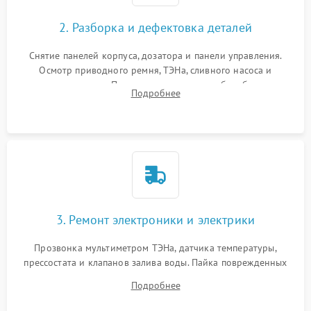
2. Разборка и дефектовка деталей
Снятие панелей корпуса, дозатора и панели управления.
Осмотр приводного ремня, ТЭНа, сливного насоса и
амортизаторов. Проверка подшипников барабана и
Подробнее
крестовины на износ, а манжеты люка на разрывы.
3. Ремонт электроники и электрики
Прозвонка мультиметром ТЭНа, датчика температуры,
прессостата и клапанов залива воды. Пайка поврежденных
дорожек или замена симисторов на плате управления.
Подробнее
Восстановление целостности проводки и контактов.