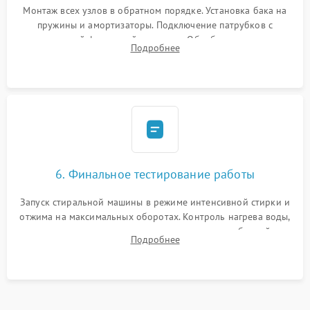
Монтаж всех узлов в обратном порядке. Установка бака на
пружины и амортизаторы. Подключение патрубков с
надежной фиксацией хомутами. Обработка стыков
Подробнее
герметиком для предотвращения возможных протечек воды.
6. Финальное тестирование работы
Запуск стиральной машины в режиме интенсивной стирки и
отжима на максимальных оборотах. Контроль нагрева воды,
корректности слива, отсутствия излишних вибраций,
Подробнее
посторонних стуков и протечек под корпусом.