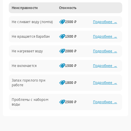
Неисправности
Стоимость
Электропитание
Не сливает воду (помпа)
2500 ₽
Подробнее →
Водоснабжение
Не вращается барабан
1500 ₽
Подробнее →
Слив
Не нагревает воду
2000 ₽
Подробнее →
Программное обеспечение
Не включается
1500 ₽
Подробнее →
Запах горелого при
1800 ₽
Подробнее →
работе
Проблемы с набором
2500 ₽
Подробнее →
воды
Замена ТЭНа
2200 ₽
Подробнее →