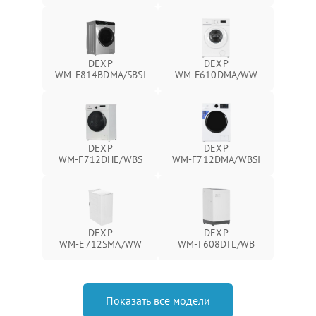
DEXP
DEXP
WM‑F814BDMA/SBSI
WM‑F610DMA/WW
DEXP
DEXP
WM‑F712DHE/WBS
WM‑F712DMA/WBSI
DEXP
DEXP
WM‑E712SMA/WW
WM‑T608DTL/WB
Показать все модели