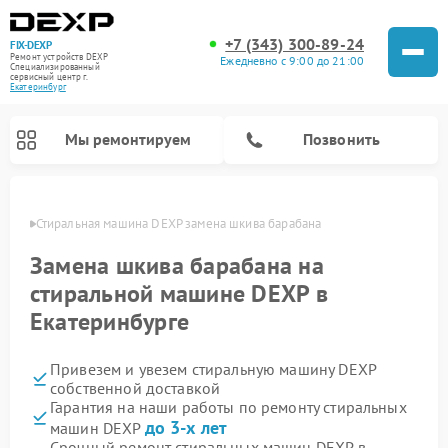
+7 (343) 300-89-24
FIX-DEXP
Ремонт устройств DEXP
Ежедневно с 9:00 до 21:00
Специализированный
cервисный центр г.
Екатеринбург
Мы ремонтируем
Позвонить
бурге
Стиральная машина DEXP замена шкива барабана
Замена шкива барабана на
стиральной машине DEXP в
Екатеринбурге
Привезем и увезем стиральную машину DEXP
собственной доставкой
Гарантия на наши работы по ремонту стиральных
Ремонт роботов-пылесосов DEXP
Ремонт электросамокатов DEXP
Ремонт видеорегистраторов DEXP
до 3-х лет
машин DEXP
Срочный ремонт стиральных машин DEXP в