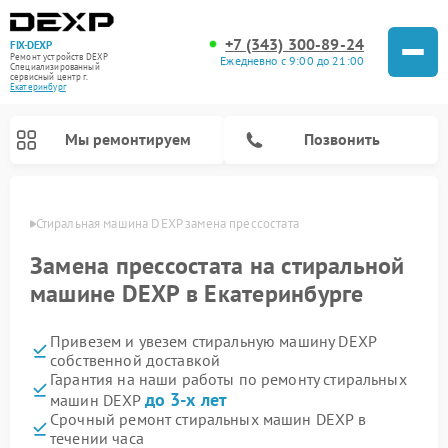
+7 (343) 300-89-24
FIX-DEXP
Ремонт устройств DEXP
Ежедневно с 9:00 до 21:00
Специализированный
cервисный центр г.
Екатеринбург
Мы ремонтируем
Позвонить
бурге
Стиральная машина DEXP замена прессостата
Замена прессостата на стиральной
машине DEXP в Екатеринбурге
Привезем и увезем стиральную машину DEXP
собственной доставкой
Гарантия на наши работы по ремонту стиральных
до 3-х лет
машин DEXP
Ремонт роботов-пылесосов DEXP
Ремонт электросамокатов DEXP
Ремонт видеорегистраторов DEXP
Срочный ремонт стиральных машин DEXP в
течении часа