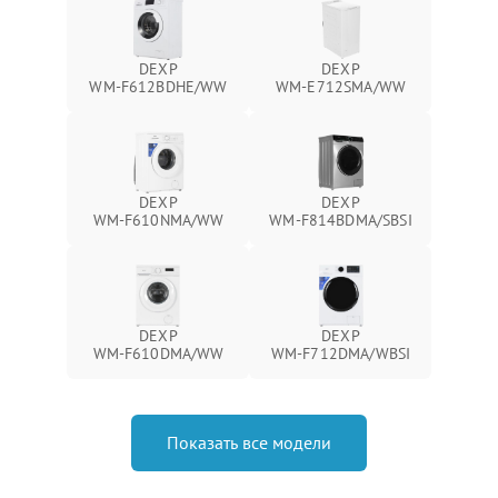
DEXP
DEXP
WM‑F612BDHE/WW
WM‑E712SMA/WW
DEXP
DEXP
WM‑F610NMA/WW
WM‑F814BDMA/SBSI
DEXP
DEXP
WM‑F610DMA/WW
WM‑F712DMA/WBSI
Показать все модели