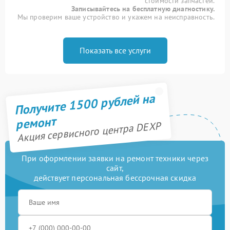
стоимости запчастей.
Записывайтесь на бесплатную диагностику.
Мы проверим ваше устройство и укажем на неисправность.
Показать все услуги
Получите 1500 рублей на
ремонт
Акция сервисного центра DEXP
При оформлении заявки на ремонт техники через
сайт,
действует персональная бессрочная скидка