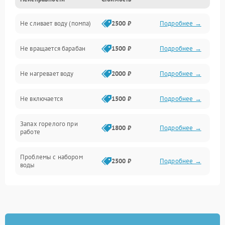
Электропитание
Не сливает воду (помпа)
2500 ₽
Подробнее →
Водоснабжение
Не вращается барабан
1500 ₽
Подробнее →
Слив
Не нагревает воду
2000 ₽
Подробнее →
Программное обеспечение
Не включается
1500 ₽
Подробнее →
Запах горелого при
1800 ₽
Подробнее →
работе
Проблемы с набором
2500 ₽
Подробнее →
воды
Замена ТЭНа
2200 ₽
Подробнее →
Замена платы управления
2200 ₽
Подробнее →