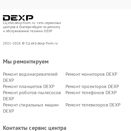
СЦ ekb.dexp-fixim.ru - сеть сервисных
центров в Екатеринбурге по ремонту
и обслуживанию техники DEXP
2021-2026 © СЦ ekb.dexp-fixim.ru
Мы ремонтируем
Ремонт водонагревателей
Ремонт мониторов DEXP
DEXP
Ремонт планшетов DEXP
Ремонт проекторов DEXP
Ремонт роботов-пылесосов
Ремонт телефонов DEXP
DEXP
Ремонт стиральных машин
Ремонт телевизоров DEXP
DEXP
Ремонт холодильников DEXP
Ремонт электросамокатов
DEXP
Контакты сервис центра
Ремонт серверов DEXP
Ремонт мини пк DEXP