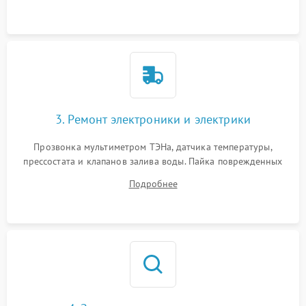
крестовины на износ, а манжеты люка на разрывы.
3. Ремонт электроники и электрики
Прозвонка мультиметром ТЭНа, датчика температуры,
прессостата и клапанов залива воды. Пайка поврежденных
дорожек или замена симисторов на плате управления.
Подробнее
Восстановление целостности проводки и контактов.