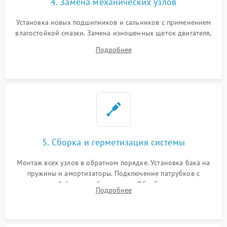
4. Замена механических узлов
Установка новых подшипников и сальников с применением
влагостойкой смазки. Замена изношенных щеток двигателя,
порванного ремня привода, неисправного сливного насоса
Подробнее
или поврежденной резиновой манжеты.
5. Сборка и герметизация системы
Монтаж всех узлов в обратном порядке. Установка бака на
пружины и амортизаторы. Подключение патрубков с
надежной фиксацией хомутами. Обработка стыков
Подробнее
герметиком для предотвращения возможных протечек воды.