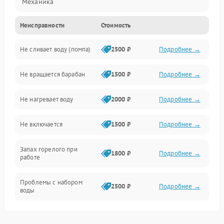
Механика
Неисправности
Стоимость
Электропитание
Не сливает воду (помпа)
2500 ₽
Подробнее →
Водоснабжение
Не вращается барабан
1500 ₽
Подробнее →
Слив
Не нагревает воду
2000 ₽
Подробнее →
Программное обеспечение
Не включается
1500 ₽
Подробнее →
Запах горелого при
1800 ₽
Подробнее →
работе
Проблемы с набором
2500 ₽
Подробнее →
воды
Замена ТЭНа
2200 ₽
Подробнее →