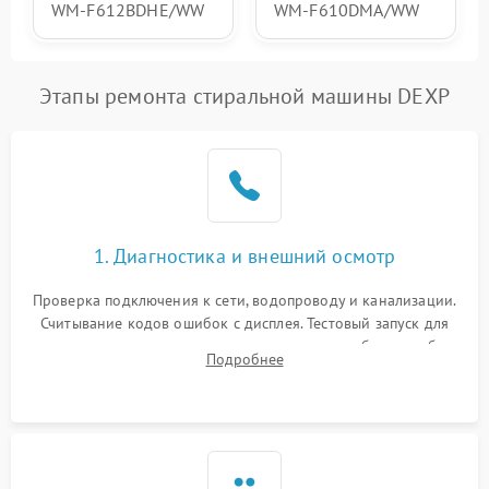
WM‑F612BDHE/WW
WM‑F610DMA/WW
Этапы ремонта стиральной машины DEXP
1. Диагностика и внешний осмотр
Проверка подключения к сети, водопроводу и канализации.
Считывание кодов ошибок с дисплея. Тестовый запуск для
выявления посторонних шумов, протечек или сбоев в работе
Подробнее
электронного модуля управления.