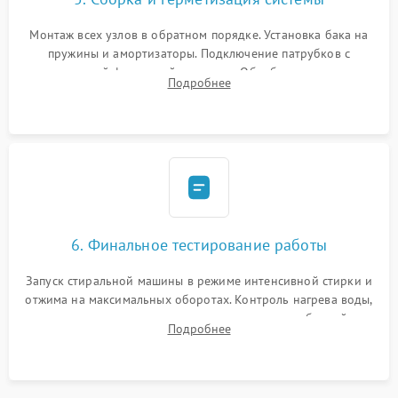
Монтаж всех узлов в обратном порядке. Установка бака на
пружины и амортизаторы. Подключение патрубков с
надежной фиксацией хомутами. Обработка стыков
Подробнее
герметиком для предотвращения возможных протечек воды.
6. Финальное тестирование работы
Запуск стиральной машины в режиме интенсивной стирки и
отжима на максимальных оборотах. Контроль нагрева воды,
корректности слива, отсутствия излишних вибраций,
Подробнее
посторонних стуков и протечек под корпусом.