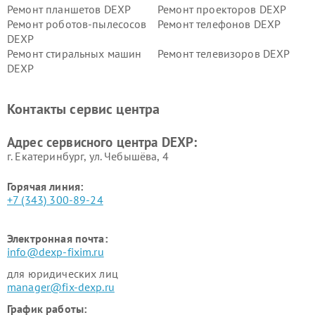
Ремонт планшетов DEXP
Ремонт проекторов DEXP
Ремонт роботов-пылесосов
Ремонт телефонов DEXP
DEXP
Ремонт стиральных машин
Ремонт телевизоров DEXP
DEXP
Ремонт холодильников DEXP
Ремонт электросамокатов
DEXP
Контакты сервис центра
Ремонт серверов DEXP
Ремонт мини пк DEXP
Адрес сервисного центра DEXP:
г. Екатеринбург, ул. Чебышёва, 4
Горячая линия:
+7 (343) 300-89-24
Электронная почта:
info@dexp-fixim.ru
для юридических лиц
manager@fix-dexp.ru
График работы: