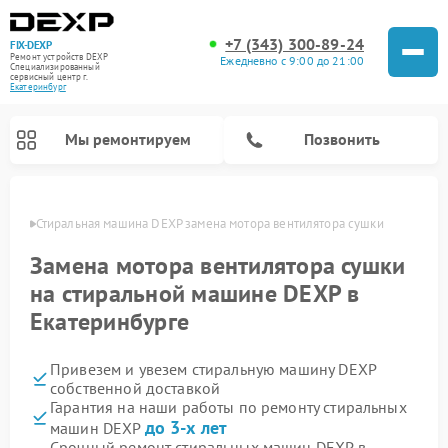
+7 (343) 300-89-24
FIX-DEXP
Ремонт устройств DEXP
Ежедневно с 9:00 до 21:00
Специализированный
cервисный центр г.
Екатеринбург
Мы ремонтируем
Позвонить
бурге
Стиральная машина DEXP замена мотора вентилятора сушки
Замена мотора вентилятора сушки
на стиральной машине DEXP в
Екатеринбурге
Привезем и увезем стиральную машину DEXP
собственной доставкой
Гарантия на наши работы по ремонту стиральных
Ремонт роботов-пылесосов DEXP
Ремонт электросамокатов DEXP
Ремонт видеорегистраторов DEXP
до 3-х лет
машин DEXP
Срочный ремонт стиральных машин DEXP в