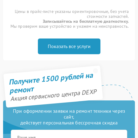
Цены в прайс-листе указаны ориентировочные, без учета
стоимости запчастей.
Записывайтесь на бесплатную диагностику.
Мы проверим ваше устройство и укажем на неисправность.
Показать все услуги
Получите 1500 рублей на
ремонт
Акция сервисного центра DEXP
При оформлении заявки на ремонт техники через
сайт,
действует персональная бессрочная скидка