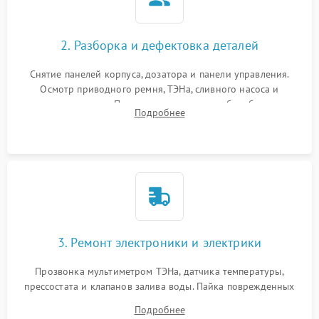
2. Разборка и дефектовка деталей
Снятие панелей корпуса, дозатора и панели управления.
Осмотр приводного ремня, ТЭНа, сливного насоса и
амортизаторов. Проверка подшипников барабана и
Подробнее
крестовины на износ, а манжеты люка на разрывы.
3. Ремонт электроники и электрики
Прозвонка мультиметром ТЭНа, датчика температуры,
прессостата и клапанов залива воды. Пайка поврежденных
дорожек или замена симисторов на плате управления.
Подробнее
Восстановление целостности проводки и контактов.