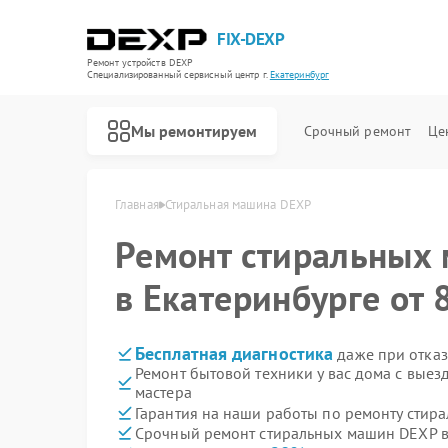
FIX-DEXP
Ремонт устройств DEXP
Специализированный cервисный центр г.
Екатеринбург
Мы ремонтируем
Срочный ремонт
Це
Главная
Стиральная машина DEXP
Ремонт стиральных
в Екатеринбурге от 
Бесплатная диагностика
даже при отказ
Ремонт бытовой техники у вас дома с вые
мастера
Гарантия на наши работы по ремонту сти
Срочный ремонт стиральных машин DEXP в
Ремонт водонагревателей DEXP
Ремонт роботов-пылесосов DEXP
Ремонт электросамокатов DEXP
Ремонт видеорегистраторов DEXP