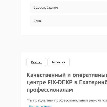
Водоснабжение
Слив
Программное обеспечение
Ремонт
Гарантия
Качественный и оперативный
центре FIX-DEXP в Екатерин
профессионалам
Мы предлагаем профессиональный ремонт уст
специалисты обладают необходимой квалифик
Читать далее