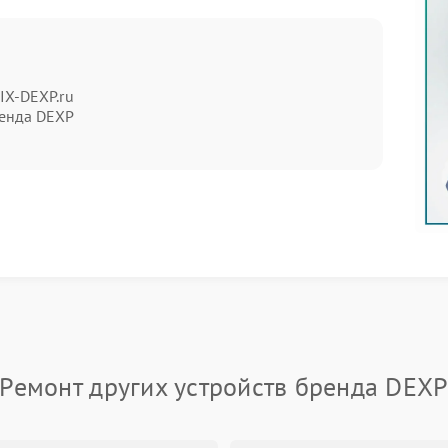
ся сервисом Dexp
IX-DEXP.ru
современных технологий, опыта мастеров и строгого
енда DEXP
Мы работаем с полным пониманием особенностей
и
преимуществ:
ремонте — точно определим причину неполадки;
ей Dexp;
а согласовывается до начала работ;
овленные компоненты;
и качества.
 нашем сервисном центре
Ремонт других устройств бренда DEX