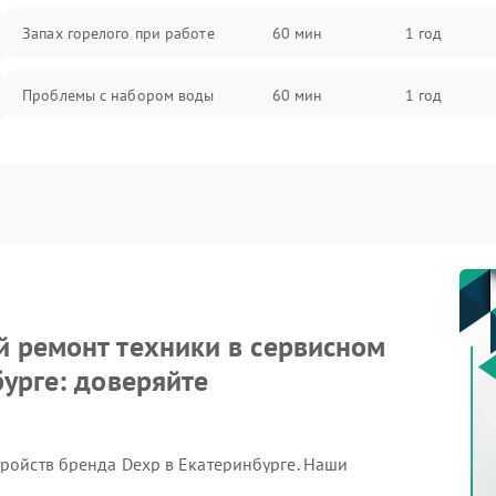
Запах горелого при работе
60 мин
1 год
Проблемы с набором воды
60 мин
1 год
Замена ТЭНа
60 мин
1 год
Замена платы управления
60 мин
1 год
 ремонт техники в сервисном
бурге: доверяйте
ройств бренда Dexp в Екатеринбурге. Наши
ацией для устранения любых неисправностей.