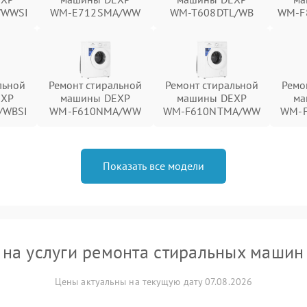
/WWSI
WM‑E712SMA/WW
WM‑T608DTL/WB
WM‑F
льной
Ремонт стиральной
Ремонт стиральной
Ремо
EXP
машины DEXP
машины DEXP
ма
/WBSI
WM‑F610NMA/WW
WM‑F610NTMA/WW
WM‑
Показать все модели
 на услуги ремонта стиральных машин
Цены актуальны на текущую дату 07.08.2026