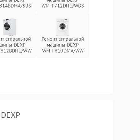
814BDMA/SBSI
WM‑F712DHE/WBS
нт стиральной
Ремонт стиральной
шины DEXP
машины DEXP
F612BDHE/WW
WM‑F610DMA/WW
 DEXP