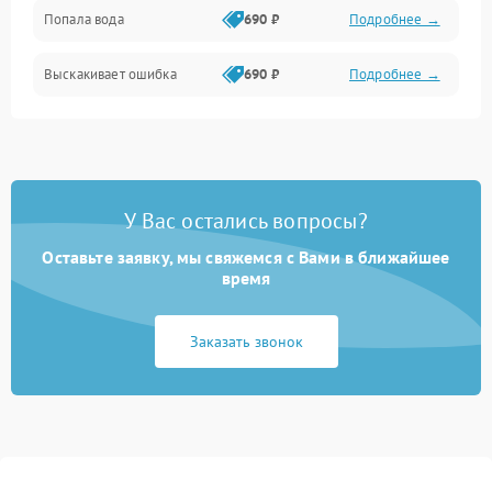
Попала вода
690 ₽
Подробнее →
Разговор (микрофон, динамик)
Выскакивает ошибка
690 ₽
Подробнее →
Перегрев и нестабильная работа
Влага и механические повреждения
Сеть и интернет
У Вас остались вопросы?
Зарядка и разъёмы
Оставьте заявку, мы свяжемся с Вами в ближайшее
время
Программные сбои
Заказать звонок
Память и данные
Режим работы
Связь и беспроводные модули