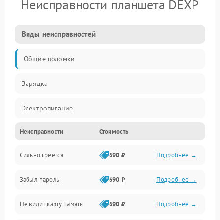
Неисправности планшета DEXP
Виды неисправностей
Общие поломки
Зарядка
Электропитание
Неисправности
Стоимость
Экран и изображение
Сильно греется
690 ₽
Подробнее →
Дисплей
Забыл пароль
690 ₽
Подробнее →
Экран (дисплей)
Не видит карту памяти
690 ₽
Подробнее →
Связь