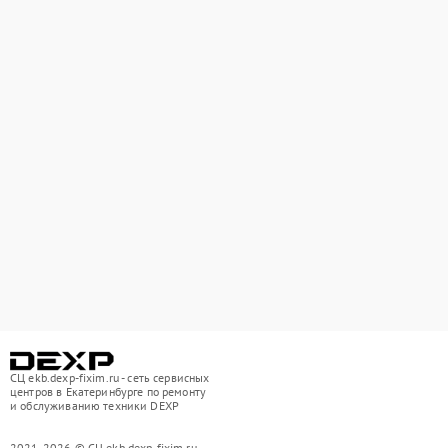
СЦ ekb.dexp-fixim.ru - сеть сервисных
центров в Екатеринбурге по ремонту
и обслуживанию техники DEXP
2021-2026 © СЦ ekb.dexp-fixim.ru