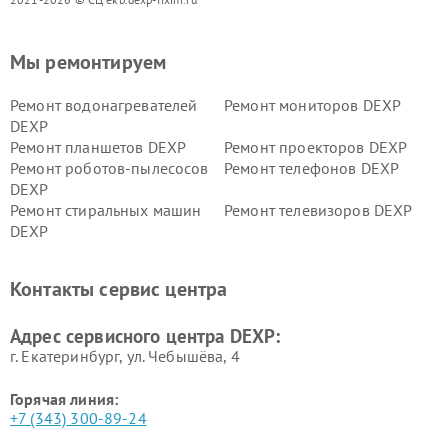
Мы ремонтируем
Ремонт водонагревателей
Ремонт мониторов DEXP
DEXP
Ремонт планшетов DEXP
Ремонт проекторов DEXP
Ремонт роботов-пылесосов
Ремонт телефонов DEXP
DEXP
Ремонт стиральных машин
Ремонт телевизоров DEXP
DEXP
Ремонт холодильников DEXP
Ремонт электросамокатов
DEXP
Контакты сервис центра
Ремонт серверов DEXP
Ремонт мини пк DEXP
Адрес сервисного центра DEXP:
г. Екатеринбург, ул. Чебышёва, 4
Горячая линия:
+7 (343) 300-89-24