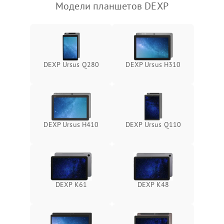
Модели планшетов DEXP
Камера
Сенсорное управление
Проблемы с механикой
DEXP Ursus Q280
DEXP Ursus H310
Питание и аккумулятор
Кнопки и органы управления
DEXP Ursus H410
DEXP Ursus Q110
Звук и аудио
Камеры
DEXP K61
DEXP K48
ПО