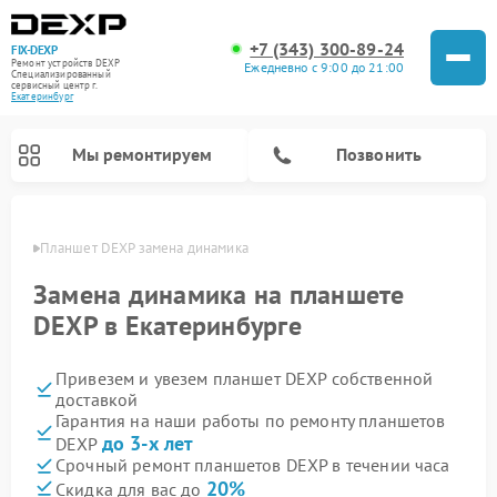
+7 (343) 300-89-24
FIX-DEXP
Ремонт устройств DEXP
Ежедневно с 9:00 до 21:00
Специализированный
cервисный центр г.
Екатеринбург
Мы ремонтируем
Позвонить
бурге
Планшет DEXP замена динамика
Замена динамика на планшете
DEXP в Екатеринбурге
Привезем и увезем планшет DEXP собственной
доставкой
Гарантия на наши работы по ремонту планшетов
до 3-х лет
DEXP
Ремонт электросамокатов DEXP
Ремонт роботов-пылесосов DEXP
Ремонт стиральных машин DEXP
Ремонт видеорегистраторов DEXP
Срочный ремонт планшетов DEXP в течении часа
20%
Скидка для вас до