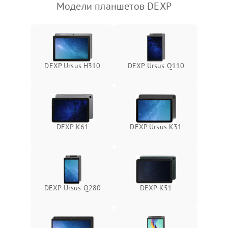
Модели планшетов DEXP
Камера
Сенсорное управление
Проблемы с механикой
DEXP Ursus H310
DEXP Ursus Q110
Питание и аккумулятор
Кнопки и органы управления
DEXP K61
DEXP Ursus K31
Звук и аудио
Камеры
DEXP Ursus Q280
DEXP K51
ПО