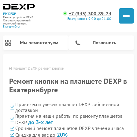
+7 (343) 300-89-24
FIX-DEXP
Ремонт устройств DEXP
Ежедневно с 9:00 до 21:00
Специализированный
cервисный центр г.
Екатеринбург
Мы ремонтируем
Позвонить
бурге
Планшет DEXP ремонт кнопки
Ремонт кнопки на планшете DEXP в
Екатеринбурге
Привезем и увезем планшет DEXP собственной
доставкой
Гарантия на наши работы по ремонту планшетов
до 3-х лет
DEXP
Ремонт электросамокатов DEXP
Ремонт роботов-пылесосов DEXP
Ремонт стиральных машин DEXP
Ремонт видеорегистраторов DEXP
Срочный ремонт планшетов DEXP в течении часа
20%
Скидка для вас до