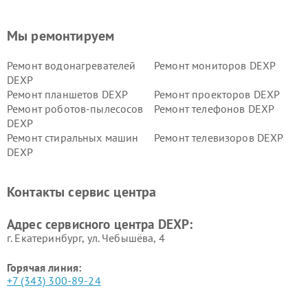
Мы ремонтируем
Ремонт водонагревателей
Ремонт мониторов DEXP
DEXP
Ремонт планшетов DEXP
Ремонт проекторов DEXP
Ремонт роботов-пылесосов
Ремонт телефонов DEXP
DEXP
Ремонт стиральных машин
Ремонт телевизоров DEXP
DEXP
Ремонт холодильников DEXP
Ремонт электросамокатов
DEXP
Контакты сервис центра
Ремонт серверов DEXP
Ремонт мини пк DEXP
Адрес сервисного центра DEXP:
г. Екатеринбург, ул. Чебышёва, 4
Горячая линия:
+7 (343) 300-89-24