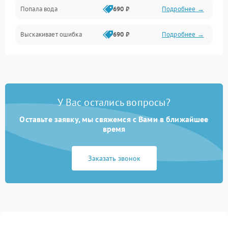
Попала вода
690 ₽
Подробнее →
Разговор (микрофон, динамик)
Выскакивает ошибка
690 ₽
Подробнее →
Перегрев и нестабильная работа
Влага и механические повреждения
Сеть и интернет
У Вас остались вопросы?
Зарядка и разъёмы
Оставьте заявку, мы свяжемся с Вами в ближайшее
время
Программные сбои
Заказать звонок
Память и данные
Режим работы
Связь и беспроводные модули