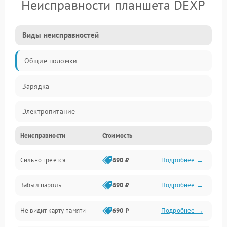
Неисправности планшета DEXP
Виды неисправностей
Общие поломки
Зарядка
Электропитание
Неисправности
Стоимость
Экран и изображение
Сильно греется
690 ₽
Подробнее →
Дисплей
Забыл пароль
690 ₽
Подробнее →
Экран (дисплей)
Не видит карту памяти
690 ₽
Подробнее →
Связь