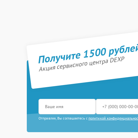
Получите 1500 рубле
Акция сервисного центра DEXP
Отправляя, Вы соглашаетесь с
политикой конфиденциально