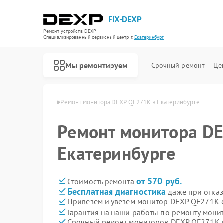
FIX-DEXP
Ремонт устройств DEXP
Специализированный cервисный центр г.
Екатеринбург
Мы ремонтируем
Срочный ремонт
Це
XP в Екатеринбурге
Ремонт монитора DEXP QF271K в Екатеринбурге
Ремонт монитора D
Екатеринбурге
от 570 руб.
Стоимость ремонта
Бесплатная диагностика
даже при отказ
Привезем и увезем монитор DEXP QF271K 
Гарантия на наши работы по ремонту мон
Срочный ремонт мониторов DEXP QF271K в
Ремонт водонагревателей DEXP
Ремонт роботов-пылесосов DEXP
Ремонт стиральных машин DEXP
Ремонт электросамокатов DEXP
Ремонт видеорегистраторов DEXP