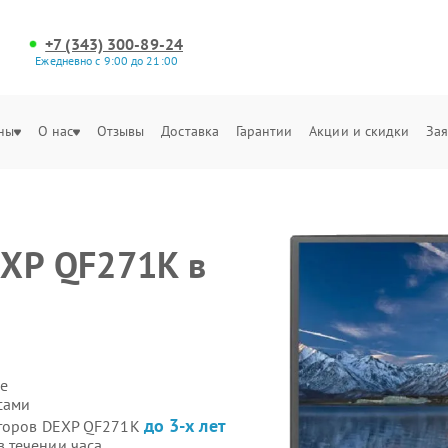
+7 (343) 300-89-24
Ежедневно с 9:00 до 21:00
ны
О нас
Отзывы
Доставка
Гарантии
Акции и скидки
Зая
EXP QF271K в
е
сами
до 3-х лет
иторов DEXP QF271K
 течении часа