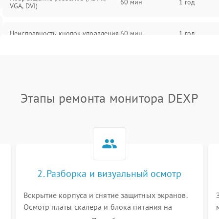
60 мин
1 год
VGA, DVI)
Неисправность кнопок управления
60 мин
1 год
Поломка инвертора
60 мин
1 год
Повреждение кабеля питания
60 мин
1 год
Этапы ремонта монитора DEXP
Неисправность системы защиты от
60 мин
1 год
перегрузок
Поломка системы автоматического
60 мин
1 год
отключения
2. Разборка и визуальный осмотр
Неисправность системы защиты от
60 мин
1 год
короткого замыкания
Вскрытие корпуса и снятие защитных экранов.
Осмотр платы скалера и блока питания на
К
наличие вздутых конденсаторов, прогаров,