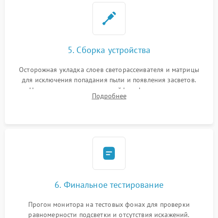
5. Сборка устройства
Осторожная укладка слоев светорассеивателя и матрицы
для исключения попадания пыли и появления засветов.
Надежное подключение шлейфов, фиксация плат и
Подробнее
аккуратное защелкивание пластикового корпуса монитора.
6. Финальное тестирование
Прогон монитора на тестовых фонах для проверки
равномерности подсветки и отсутствия искажений.