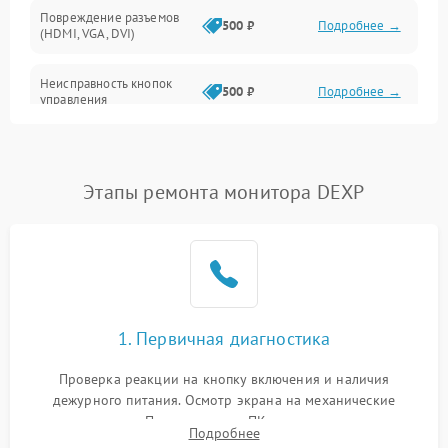
Повреждение разъемов
500 ₽
Подробнее →
(HDMI, VGA, DVI)
Неисправность кнопок
500 ₽
Подробнее →
управления
Поломка инвертора
1500 ₽
Подробнее →
Этапы ремонта монитора DEXP
Повреждение кабеля
500 ₽
Подробнее →
питания
Неисправность системы
1000 ₽
Подробнее →
защиты от перегрузок
Поломка системы
1. Первичная диагностика
автоматического
1000 ₽
Подробнее →
отключения
Проверка реакции на кнопку включения и наличия
дежурного питания. Осмотр экрана на механические
Неисправность системы
повреждения. Подключение к ПК для оценки вывода
защиты от короткого
1000 ₽
Подробнее →
Подробнее
изображения, работы подсветки и выявления артефактов на
замыкания