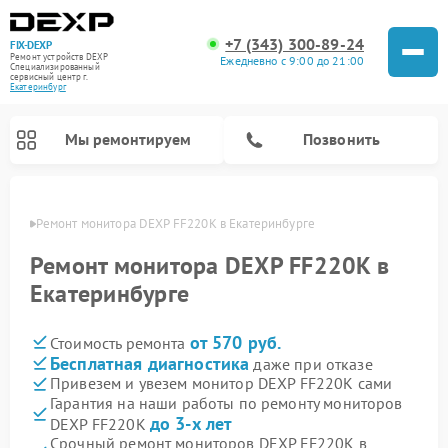
+7 (343) 300-89-24
FIX-DEXP
Ремонт устройств DEXP
Ежедневно с 9:00 до 21:00
Специализированный
cервисный центр г.
Екатеринбург
Мы ремонтируем
Позвонить
бурге
Ремонт монитора DEXP FF220K в Екатеринбурге
Ремонт монитора DEXP FF220K в
Екатеринбурге
от 570 руб.
Стоимость ремонта
Бесплатная диагностика
даже при отказе
Привезем и увезем монитор DEXP FF220K сами
Гарантия на наши работы по ремонту мониторов
Ремонт электросамокатов DEXP
Ремонт роботов-пылесосов DEXP
Ремонт стиральных машин DEXP
Ремонт видеорегистраторов DEXP
до 3-х лет
DEXP FF220K
Срочный ремонт мониторов DEXP FF220K в