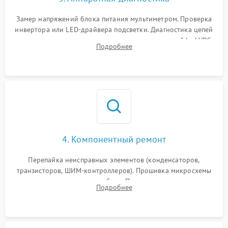
Поломка системы защиты
1000 ₽
Подробнее →
от замыкания
Замер напряжений блока питания мультиметром. Проверка
инвертора или LED-драйвера подсветки. Диагностика цепей
питания скалера и тестирование сигналов на шлейфе LVDS
Подробнее
4. Компонентный ремонт
Перепайка неисправных элементов (конденсаторов,
транзисторов, ШИМ-контроллеров). Прошивка микросхемы
памяти при программных сбоях. При поломке подсветки —
Подробнее
разборка матрицы и замена выгоревших светодиодов.