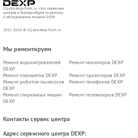
СЦ ekb.dexp-fixim.ru - сеть сервисных
центров в Екатеринбурге по ремонту
и обслуживанию техники DEXP
2021-2026 © СЦ ekb.dexp-fixim.ru
Мы ремонтируем
Ремонт водонагревателей
Ремонт мониторов DEXP
DEXP
Ремонт планшетов DEXP
Ремонт проекторов DEXP
Ремонт роботов-пылесосов
Ремонт телефонов DEXP
DEXP
Ремонт стиральных машин
Ремонт телевизоров DEXP
DEXP
Ремонт холодильников DEXP
Ремонт электросамокатов
DEXP
Контакты сервис центра
Ремонт серверов DEXP
Ремонт мини пк DEXP
Адрес сервисного центра DEXP: