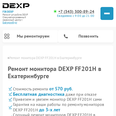
+7 (343) 300-89-24
FIX-DEXP
Ремонт устройств DEXP
Ежедневно с 9:00 до 21:00
Специализированный
cервисный центр г.
Екатеринбург
Мы ремонтируем
Позвонить
бурге
Ремонт монитора DEXP FF201H в Екатеринбурге
Ремонт монитора DEXP FF201H в
Екатеринбурге
от 570 руб.
Стоимость ремонта
Бесплатная диагностика
даже при отказе
Привезем и увезем монитор DEXP FF201H сами
Гарантия на наши работы по ремонту мониторов
Ремонт электросамокатов DEXP
Ремонт роботов-пылесосов DEXP
Ремонт стиральных машин DEXP
Ремонт видеорегистраторов DEXP
до 3-х лет
DEXP FF201H
Срочный ремонт мониторов DEXP FF201H в