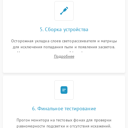
5. Сборка устройства
Осторожная укладка слоев светорассеивателя и матрицы
для исключения попадания пыли и появления засветов.
Надежное подключение шлейфов, фиксация плат и
Подробнее
аккуратное защелкивание пластикового корпуса монитора.
6. Финальное тестирование
Прогон монитора на тестовых фонах для проверки
равномерности подсветки и отсутствия искажений.