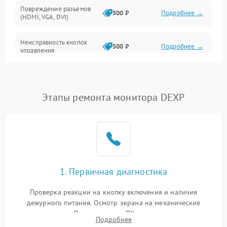
Повреждение разъемов
500 ₽
Подробнее →
(HDMI, VGA, DVI)
Неисправность кнопок
500 ₽
Подробнее →
управления
Поломка инвертора
1500 ₽
Подробнее →
Этапы ремонта монитора DEXP
Повреждение кабеля
500 ₽
Подробнее →
питания
Неисправность системы
1000 ₽
Подробнее →
защиты от перегрузок
Поломка системы
1. Первичная диагностика
автоматического
1000 ₽
Подробнее →
отключения
Проверка реакции на кнопку включения и наличия
дежурного питания. Осмотр экрана на механические
Неисправность системы
повреждения. Подключение к ПК для оценки вывода
защиты от короткого
1000 ₽
Подробнее →
Подробнее
изображения, работы подсветки и выявления артефактов на
замыкания