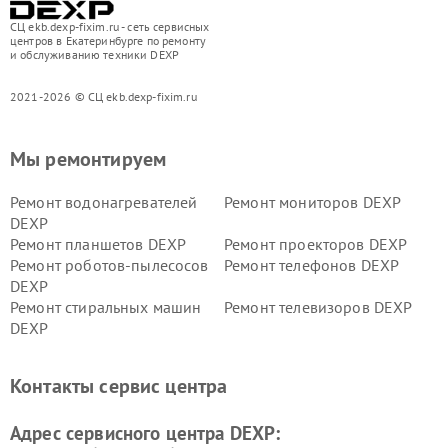
СЦ ekb.dexp-fixim.ru - сеть сервисных
центров в Екатеринбурге по ремонту
и обслуживанию техники DEXP
2021-2026 © СЦ ekb.dexp-fixim.ru
Мы ремонтируем
Ремонт водонагревателей
Ремонт мониторов DEXP
DEXP
Ремонт планшетов DEXP
Ремонт проекторов DEXP
Ремонт роботов-пылесосов
Ремонт телефонов DEXP
DEXP
Ремонт стиральных машин
Ремонт телевизоров DEXP
DEXP
Ремонт холодильников DEXP
Ремонт электросамокатов
DEXP
Контакты сервис центра
Ремонт серверов DEXP
Ремонт мини пк DEXP
Адрес сервисного центра DEXP: