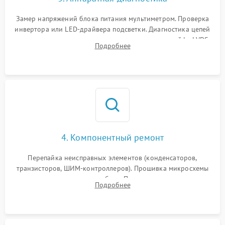
Поломка системы защиты
1000 ₽
Подробнее →
от замыкания
Замер напряжений блока питания мультиметром. Проверка
инвертора или LED-драйвера подсветки. Диагностика цепей
питания скалера и тестирование сигналов на шлейфе LVDS
Подробнее
4. Компонентный ремонт
Перепайка неисправных элементов (конденсаторов,
транзисторов, ШИМ-контроллеров). Прошивка микросхемы
памяти при программных сбоях. При поломке подсветки —
Подробнее
разборка матрицы и замена выгоревших светодиодов.