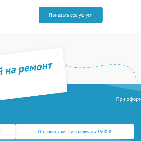
Показать все услуги
й на ремонт
При оформл
Отправить заявку и получить 1500 ₽