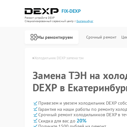
FIX-DEXP
Ремонт устройств DEXP
Специализированный cервисный центр г.
Екатеринбург
Мы ремонтируем
Срочный ремонт
Це
XP в Екатеринбурге
Холодильник DEXP замена тэн
Замена ТЭН на холо
DEXP в Екатеринбур
Привезем и увезем холодильник DEXP соб
Гарантия на наши работы по ремонту хол
Срочный ремонт холодильников DEXP в те
20%
Скидка для вас до
Получите 1500 рублей на ремонт
Ремонт водонагревателей DEXP
Ремонт роботов-пылесосов DEXP
Ремонт стиральных машин DEXP
Ремонт электросамокатов DEXP
Ремонт видеорегистраторов DEXP