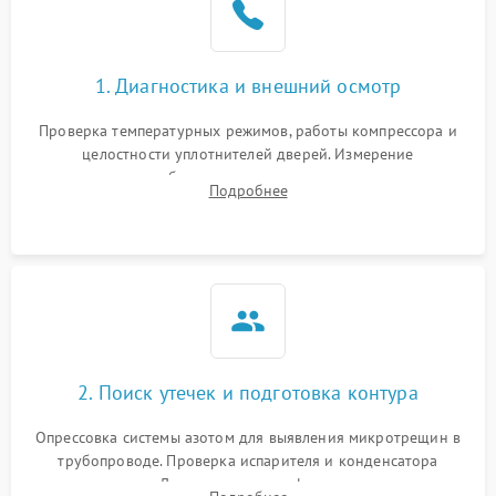
на стенках
Сбой в работе инвертора
2100 ₽
Подробнее →
1. Диагностика и внешний осмотр
Запах горелого при
2000 ₽
Подробнее →
Проверка температурных режимов, работы компрессора и
работе
целостности уплотнителей дверей. Измерение
сопротивления обмоток мотора, проверка термостата и
Не включается
Подробнее
1000 ₽
Подробнее →
считывание кодов ошибок с электронного дисплея.
холодильник
Проблемы с системой
автоматической
1800 ₽
Подробнее →
разморозки
2. Поиск утечек и подготовка контура
Опрессовка системы азотом для выявления микротрещин в
трубопроводе. Проверка испарителя и конденсатора
течеискателем. Демонтаж старого фильтра-осушителя и