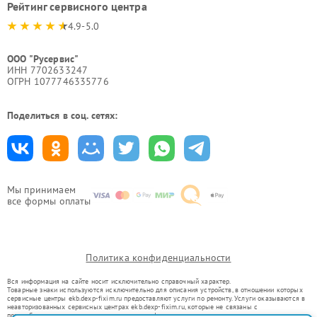
Рейтинг сервисного центра
4.9-5.0
ООО "Русервис"
ИНН 7702633247
ОГРН 1077746335776
Поделиться в соц. сетях:
Мы принимаем
все формы оплаты
Политика конфиденциальности
Вся информация на сайте носит исключительно справочный характер.
Товарные знаки используются исключительно для описания устройств, в отношении которых
сервисные центры ekb.dexp-fixim.ru предоставляют услуги по ремонту. Услуги оказываются в
неавторизованных сервисных центрах ekb.dexp-fixim.ru, которые не связаны с
правообладателями товарных знаков или их официальными представителями.