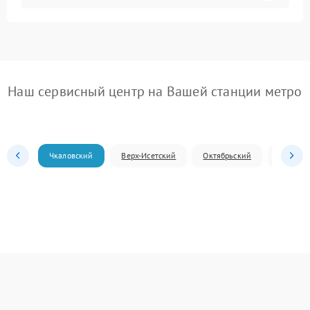
Наш сервисный центр на Вашей станции метро
Чкаловский
Верх-Исетский
Октябрьский
Железн