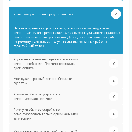
Какие документы вы предоставляете?
На этапе приема устройства на диагностику и последующий
ремонт вам будет предоставлен заказ-наряд с указанием страховых
обязательств на ваше устройство. Далее, после выполнения работ
по ремонту техники, вы получите акт выполненных работ и
гарантийный талон.
Я уже знаю в чем неисправность и какой
ремонт необходим. Для чего проводить
диагностику?
Мне нужен срочный ремонт. Сможете
сделать?
Я хочу, чтобы мое устройство
ремонтировали при мне.
Я хочу, чтобы мое устройство
ремонтировалось только оригинальными
запчастями.
Как я узнаю, что мое устройство готово?