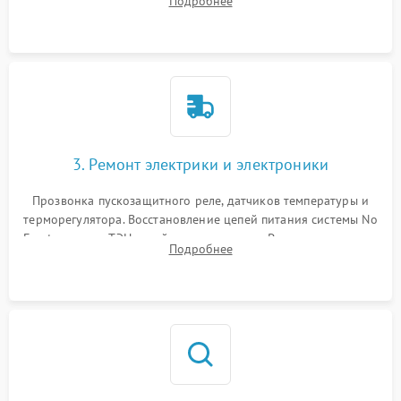
Подробнее
продувка капиллярной трубки для устранения засоров.
3. Ремонт электрики и электроники
Прозвонка пускозащитного реле, датчиков температуры и
терморегулятора. Восстановление цепей питания системы No
Frost, включая ТЭН оттайки и вентилятор. Ремонт или замена
Подробнее
платы управления при сбоях алгоритмов.