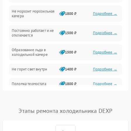
Не морозит морозильная
Дренаж
1800 ₽
Подробнее →
камера
Оттайка
Постоянно работает и не
1500 ₽
Подробнее →
отключается
Программное обеспечение
Образование льда в
1500 ₽
Подробнее →
холодильной камере
Не горит свет внутри
1400 ₽
Подробнее →
Поломка термостата
1800 ₽
Подробнее →
Не работает вентилятор
1800 ₽
Подробнее →
Этапы ремонта холодильника DEXP
Поломка системы No Frost
2600 ₽
Подробнее →
Образование конденсата
1800 ₽
Подробнее →