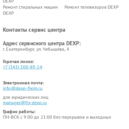
DEXP
Ремонт стиральных машин
Ремонт телевизоров DEXP
DEXP
Ремонт холодильников DEXP
Ремонт электросамокатов
DEXP
Контакты сервис центра
Ремонт серверов DEXP
Ремонт мини пк DEXP
Адрес сервисного центра DEXP:
г. Екатеринбург, ул. Чебышёва, 4
Горячая линия:
+7 (343) 300-89-24
Электронная почта:
info@dexp-fixim.ru
для юридических лиц
manager@fix-dexp.ru
График работы:
ПН-ВСК с 9:00 до 21:00 без перерывов и выходных