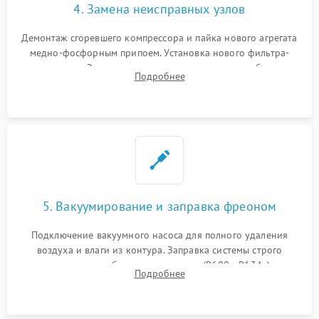
4. Замена неисправных узлов
Демонтаж сгоревшего компрессора и пайка нового агрегата
медно-фосфорным припоем. Установка нового фильтра-
осушителя. Замена изношенных вентиляторов обдува,
Подробнее
сломанных заслонок или поврежденных дверных петель.
5. Вакуумирование и заправка фреоном
Подключение вакуумного насоса для полного удаления
воздуха и влаги из контура. Заправка системы строго
дозированным объемом хладагента (R600a, R134a) по
Подробнее
электронным весам. Контроль рабочего давления в системе.