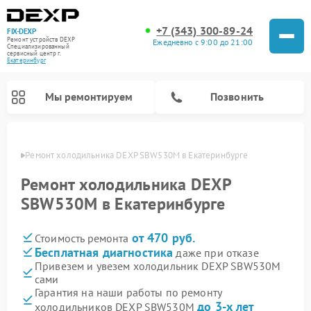
+7 (343) 300-89-24
FIX-DEXP
Ремонт устройств DEXP
Ежедневно с 9:00 до 21:00
Специализированный
cервисный центр г.
Екатеринбург
Мы ремонтируем
Позвонить
бурге
Ремонт холодильника DEXP SBW530M в Екатеринбурге
Ремонт холодильника DEXP
SBW530M в Екатеринбурге
от 470 руб.
Стоимость ремонта
Бесплатная диагностика
даже при отказе
Привезем и увезем холодильник DEXP SBW530M
сами
Ремонт роботов-пылесосов DEXP
Ремонт стиральных машин DEXP
Ремонт электросамокатов DEXP
Ремонт видеорегистраторов DEXP
Гарантия на наши работы по ремонту
до 3-х лет
холодильников DEXP SBW530M