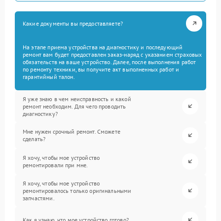
Какие документы вы предоставляете?
На этапе приема устройства на диагностику и последующий
ремонт вам будет предоставлен заказ-наряд с указанием страховых
обязательств на ваше устройство. Далее, после выполнения работ
по ремонту техники, вы получите акт выполненных работ и
гарантийный талон.
Я уже знаю в чем неисправность и какой
ремонт необходим. Для чего проводить
диагностику?
Мне нужен срочный ремонт. Сможете
сделать?
Я хочу, чтобы мое устройство
ремонтировали при мне.
Я хочу, чтобы мое устройство
ремонтировалось только оригинальными
запчастями.
Как я узнаю, что мое устройство готово?