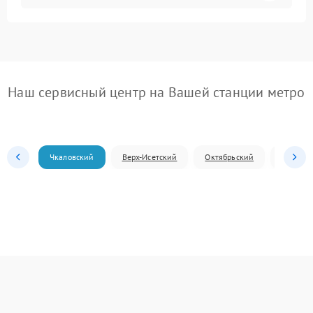
Наш сервисный центр на Вашей станции метро
Чкаловский
Верх-Исетский
Октябрьский
Железн