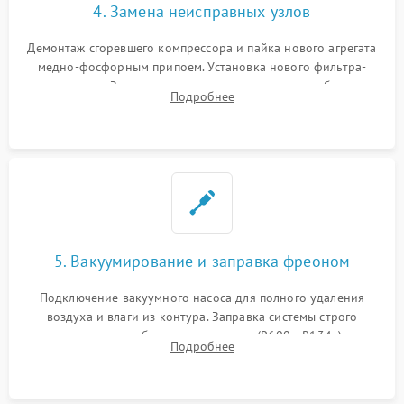
4. Замена неисправных узлов
Демонтаж сгоревшего компрессора и пайка нового агрегата
медно-фосфорным припоем. Установка нового фильтра-
осушителя. Замена изношенных вентиляторов обдува,
Подробнее
сломанных заслонок или поврежденных дверных петель.
5. Вакуумирование и заправка фреоном
Подключение вакуумного насоса для полного удаления
воздуха и влаги из контура. Заправка системы строго
дозированным объемом хладагента (R600a, R134a) по
Подробнее
электронным весам. Контроль рабочего давления в системе.