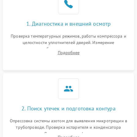
на стенках
Сбой в работе инвертора
2100 ₽
Подробнее →
1. Диагностика и внешний осмотр
Запах горелого при
2000 ₽
Подробнее →
Проверка температурных режимов, работы компрессора и
работе
целостности уплотнителей дверей. Измерение
сопротивления обмоток мотора, проверка термостата и
Не включается
Подробнее
1000 ₽
Подробнее →
считывание кодов ошибок с электронного дисплея.
холодильник
Проблемы с системой
автоматической
1800 ₽
Подробнее →
разморозки
2. Поиск утечек и подготовка контура
Опрессовка системы азотом для выявления микротрещин в
трубопроводе. Проверка испарителя и конденсатора
течеискателем. Демонтаж старого фильтра-осушителя и