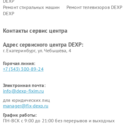
DEXP
Ремонт стиральных машин
Ремонт телевизоров DEXP
DEXP
Ремонт холодильников DEXP
Ремонт электросамокатов
DEXP
Контакты сервис центра
Ремонт серверов DEXP
Ремонт мини пк DEXP
Адрес сервисного центра DEXP:
г. Екатеринбург, ул. Чебышёва, 4
Горячая линия:
+7 (343) 300-89-24
Электронная почта:
info@dexp-fixim.ru
для юридических лиц
manager@fix-dexp.ru
График работы:
ПН-ВСК с 9:00 до 21:00 без перерывов и выходных