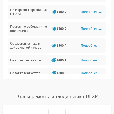
Не морозит морозильная
Дренаж
1800 ₽
Подробнее →
камера
Оттайка
Постоянно работает и не
1500 ₽
Подробнее →
отключается
Программное обеспечение
Образование льда в
1500 ₽
Подробнее →
холодильной камере
Не горит свет внутри
1400 ₽
Подробнее →
Поломка термостата
1800 ₽
Подробнее →
Не работает вентилятор
1800 ₽
Подробнее →
Этапы ремонта холодильника DEXP
Поломка системы No Frost
2600 ₽
Подробнее →
Образование конденсата
1800 ₽
Подробнее →