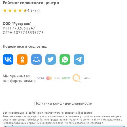
Рейтинг сервисного центра
4.9-5.0
ООО "Русервис"
ИНН 7702633247
ОГРН 1077746335776
Поделиться в соц. сетях:
Мы принимаем
все формы оплаты
Политика конфиденциальности
Вся информация на сайте носит исключительно справочный характер.
Товарные знаки используются исключительно для описания устройств, в отношении которых
сервисные центры ekb.dexp-fixim.ru предоставляют услуги по ремонту. Услуги оказываются в
неавторизованных сервисных центрах ekb.dexp-fixim.ru, которые не связаны с
правообладателями товарных знаков или их официальными представителями.