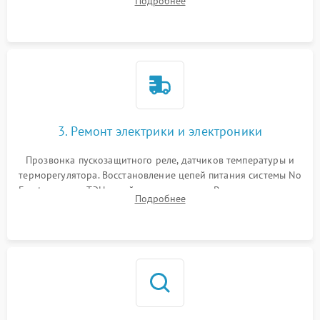
Подробнее
продувка капиллярной трубки для устранения засоров.
3. Ремонт электрики и электроники
Прозвонка пускозащитного реле, датчиков температуры и
терморегулятора. Восстановление цепей питания системы No
Frost, включая ТЭН оттайки и вентилятор. Ремонт или замена
Подробнее
платы управления при сбоях алгоритмов.