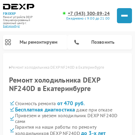
+7 (343) 300-89-24
FIX-DEXP
Ремонт устройств DEXP
Ежедневно с 9:00 до 21:00
Специализированный
cервисный центр г.
Екатеринбург
Мы ремонтируем
Позвонить
бурге
Ремонт холодильника DEXP NF240D в Екатеринбурге
Ремонт холодильника DEXP
NF240D в Екатеринбурге
от 470 руб.
Стоимость ремонта
Бесплатная диагностика
даже при отказе
Привезем и увезем холодильник DEXP NF240D
сами
Ремонт роботов-пылесосов DEXP
Ремонт стиральных машин DEXP
Ремонт электросамокатов DEXP
Ремонт видеорегистраторов DEXP
Гарантия на наши работы по ремонту
до 3-х лет
холодильников DEXP NF240D