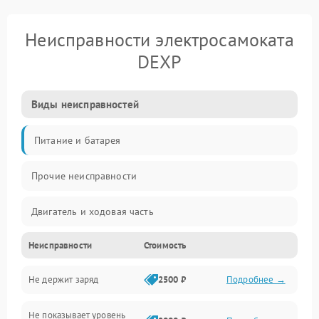
Неисправности электросамоката
DEXP
Виды неисправностей
Питание и батарея
Прочие неисправности
Двигатель и ходовая часть
Неисправности
Стоимость
Тормоза и безопасность
Не держит заряд
2500 ₽
Подробнее →
Подвеска и колеса
Не показывает уровень
Электроника и управление