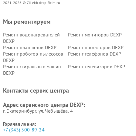
2021-2026 © СЦ ekb.dexp-fixim.ru
Мы ремонтируем
Ремонт водонагревателей
Ремонт мониторов DEXP
DEXP
Ремонт планшетов DEXP
Ремонт проекторов DEXP
Ремонт роботов-пылесосов
Ремонт телефонов DEXP
DEXP
Ремонт стиральных машин
Ремонт телевизоров DEXP
DEXP
Ремонт холодильников DEXP
Ремонт электросамокатов
DEXP
Контакты сервис центра
Ремонт серверов DEXP
Ремонт мини пк DEXP
Адрес сервисного центра DEXP:
г. Екатеринбург, ул. Чебышёва, 4
Горячая линия:
+7 (343) 300-89-24