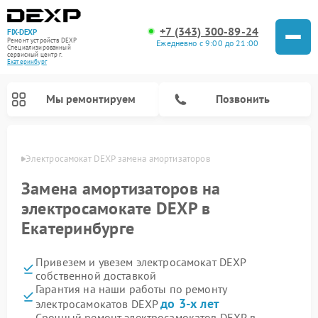
+7 (343) 300-89-24
FIX-DEXP
Ремонт устройств DEXP
Ежедневно с 9:00 до 21:00
Специализированный
cервисный центр г.
Екатеринбург
Мы ремонтируем
Позвонить
бурге
Электросамокат DEXP замена амортизаторов
Замена амортизаторов на
электросамокате DEXP в
Екатеринбурге
Привезем и увезем электросамокат DEXP
собственной доставкой
Гарантия на наши работы по ремонту
Ремонт роботов-пылесосов DEXP
Ремонт стиральных машин DEXP
Ремонт видеорегистраторов DEXP
до 3-х лет
электросамокатов DEXP
Срочный ремонт электросамокатов DEXP в