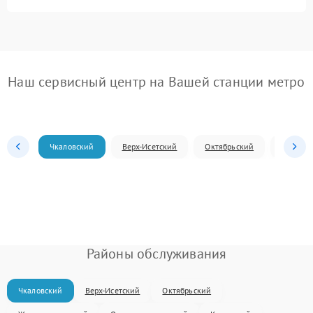
Наш сервисный центр на Вашей станции метро
Чкаловский
Верх-Исетский
Октябрьский
Железн
Районы обслуживания
Чкаловский
Верх-Исетский
Октябрьский