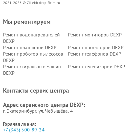
2021-2026 © СЦ ekb.dexp-fixim.ru
Мы ремонтируем
Ремонт водонагревателей
Ремонт мониторов DEXP
DEXP
Ремонт планшетов DEXP
Ремонт проекторов DEXP
Ремонт роботов-пылесосов
Ремонт телефонов DEXP
DEXP
Ремонт стиральных машин
Ремонт телевизоров DEXP
DEXP
Ремонт холодильников DEXP
Ремонт электросамокатов
DEXP
Контакты сервис центра
Ремонт серверов DEXP
Ремонт мини пк DEXP
Адрес сервисного центра DEXP:
г. Екатеринбург, ул. Чебышёва, 4
Горячая линия:
+7 (343) 300-89-24