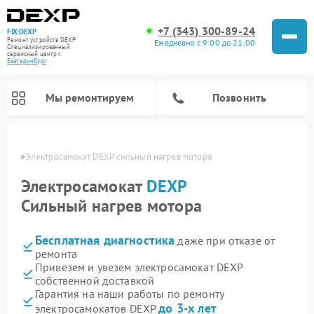
+7 (343) 300-89-24
FIX-DEXP
Ремонт устройств DEXP
Ежедневно с 9:00 до 21:00
Специализированный
cервисный центр г.
Екатеринбург
Мы ремонтируем
Позвонить
бурге
Электросамокат DEXP сильный нагрев мотора
Электросамокат
DEXP
Сильный нагрев мотора
Бесплатная диагностика
даже при отказе от
ремонта
Привезем и увезем электросамокат DEXP
собственной доставкой
Ремонт роботов-пылесосов DEXP
Ремонт стиральных машин DEXP
Ремонт видеорегистраторов DEXP
Гарантия на наши работы по ремонту
до 3-х лет
электросамокатов DEXP