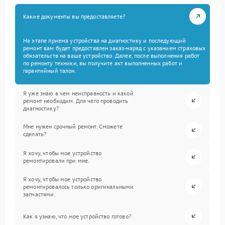
Какие документы вы предоставляете?
На этапе приема устройства на диагностику и последующий
ремонт вам будет предоставлен заказ-наряд с указанием страховых
обязательств на ваше устройство. Далее, после выполнения работ
по ремонту техники, вы получите акт выполненных работ и
гарантийный талон.
Я уже знаю в чем неисправность и какой
ремонт необходим. Для чего проводить
диагностику?
Мне нужен срочный ремонт. Сможете
сделать?
Я хочу, чтобы мое устройство
ремонтировали при мне.
Я хочу, чтобы мое устройство
ремонтировалось только оригинальными
запчастями.
Как я узнаю, что мое устройство готово?