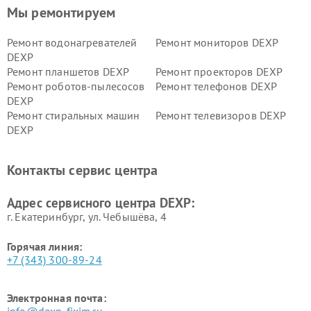
Мы ремонтируем
Ремонт водонагревателей
Ремонт мониторов DEXP
DEXP
Ремонт планшетов DEXP
Ремонт проекторов DEXP
Ремонт роботов-пылесосов
Ремонт телефонов DEXP
DEXP
Ремонт стиральных машин
Ремонт телевизоров DEXP
DEXP
Ремонт холодильников DEXP
Ремонт электросамокатов
DEXP
Контакты сервис центра
Ремонт серверов DEXP
Ремонт мини пк DEXP
Адрес сервисного центра DEXP:
г. Екатеринбург, ул. Чебышёва, 4
Горячая линия:
+7 (343) 300-89-24
Электронная почта:
info@dexp-fixim.ru