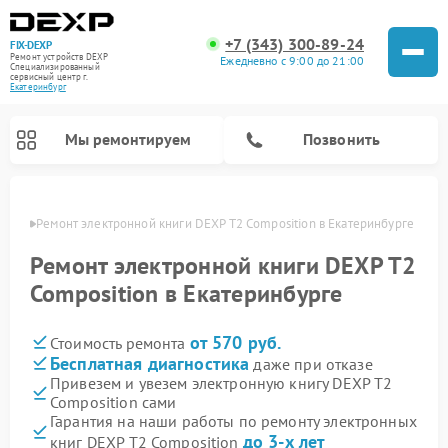
+7 (343) 300-89-24
FIX-DEXP
Ремонт устройств DEXP
Ежедневно с 9:00 до 21:00
Специализированный
cервисный центр г.
Екатеринбург
Мы ремонтируем
Позвонить
авная
Ремонт электронной книги DEXP T2 Composition в Екатеринбурге
Ремонт электронной книги DEXP T2
Composition в Екатеринбурге
от 570 руб.
Стоимость ремонта
Бесплатная диагностика
даже при отказе
Привезем и увезем электронную книгу DEXP T2
Composition сами
Ремонт роботов-пылесосов DEXP
Ремонт стиральных машин DEXP
Ремонт видеорегистраторов DEXP
Ремонт электросамокатов DEXP
Гарантия на наши работы по ремонту электронных
до 3-х лет
книг DEXP T2 Composition